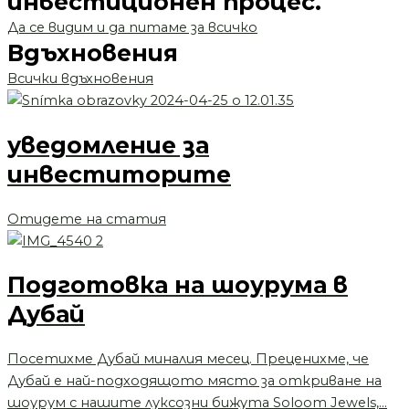
инвестиционен процес.
Да се видим и да питаме за всичко
Вдъхновения
Всички вдъхновения
уведомление за
инвеститорите
Отидете на статия
Подготовка на шоурума в
Дубай
Посетихме Дубай миналия месец. Преценихме, че
Дубай е най-подходящото място за откриване на
шоурум с нашите луксозни бижута Soloom Jewels,...