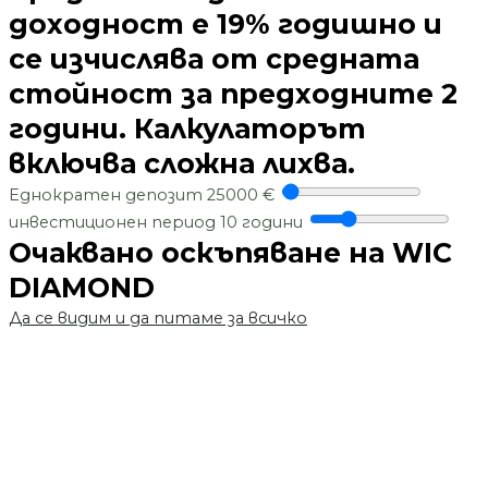
доходност е 19% годишно и
се изчислява от средната
стойност за предходните 2
години. Калкулаторът
включва сложна лихва.
Еднократен депозит
25000
€
инвестиционен период
10
години
Очаквано оскъпяване на WIC
DIAMOND
Да се видим и да питаме за всичко