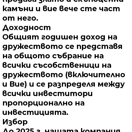
камъни и вие вече сте част
от него.
Доходност
Общият годишен доход на
дружеството се представя
на общото събрание на
всички съсобственици на
дружеството (включително
и Вие) и се разпределя между
всички инвеститори
пропорционално на
инвестицията.
Избор
До 2025 г. нашата компания