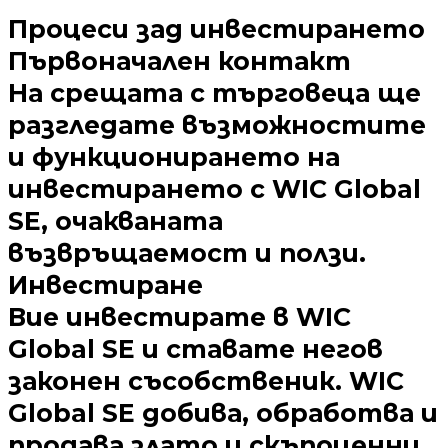
Процеси зад инвестирането
Първоначален контакт
На срещата с търговеца ще
разгледате възможностите
и функционирането на
инвестирането с WIC Global
SE, очакваната
възвръщаемост и ползи.
Инвестиране
Вие инвестирате в WIC
Global SE и ставате негов
законен съсобственик. WIC
Global SE добива, обработва и
продава злато и скъпоценни