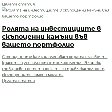
Цялата статия
Ролята на инвестициите в
скъпоценни камъни във
вашето портфолио
Скъпоценните камъни пленяват хората със своята
красота и уникалност от хилядолетия. Въпреки
това, освен естетическата си привлекателност,
скъпоценните камъни могат...
Цялата статия