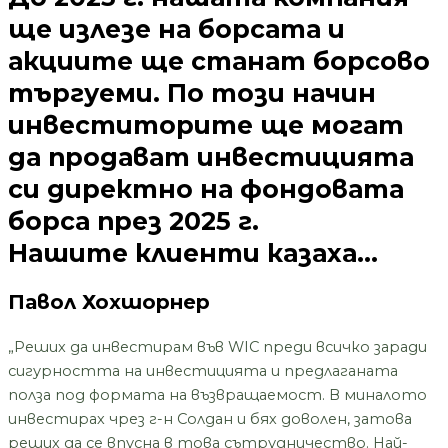
ще излезе на борсата и
акциите ще станат борсово
търгуеми. По този начин
инвеститорите ще могат
да продават инвестицията
си директно на фондовата
борса през 2025 г.
Нашите клиенти казаха...
Павол Хохшорнер
„Реших да инвестирам във WIC преди всичко заради
сигурността на инвестицията и предлаганата
полза под формата на възвращаемост. В миналото
инвестирах чрез г-н Солдан и бях доволен, затова
реших да се впусна в това сътрудничество. Най-