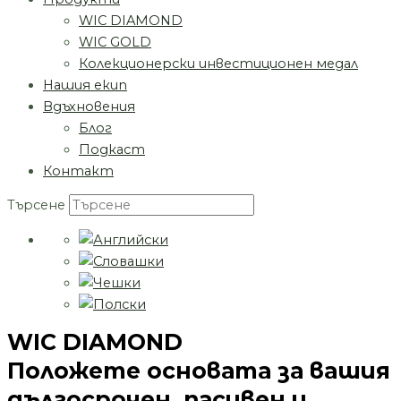
WIC DIAMOND
WIC GOLD
Колекционерски инвестиционен медал
Нашия екип
Вдъхновения
Блог
Подкаст
Контакт
Търсене
WIC DIAMOND
Положете основата за вашия
дългосрочен, пасивен и