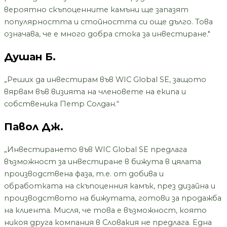
вероятно скъпоценните камъни ще запазят
популярността и стойността си още дълго. Това
означава, че е много добра стока за инвестиране."
Душан Б.
„Реших да инвестирам във WIC Global SE, защото
вярвам във визията на членовете на екипа и
собственика Петр Солдан.“
Павол Дж.
„Инвестирането във WIC Global SE предлага
възможност за инвестиране в бижута в цялата
производствена фаза, т.е. от добива и
обработката на скъпоценния камък, през дизайна и
производството на бижутата, готови за продажба
на клиента. Мисля, че това е възможност, която
никоя друга компания в Словакия не предлага. Една