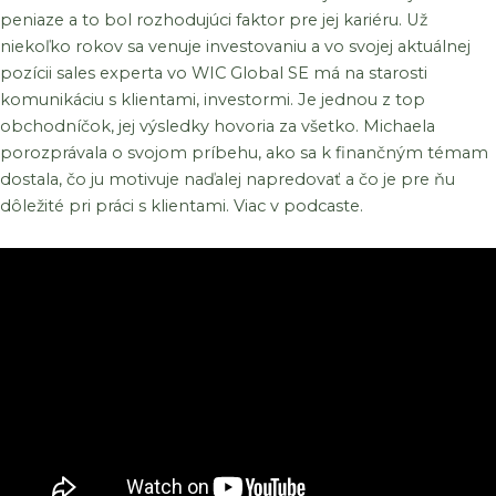
peniaze a to bol rozhodujúci faktor pre jej kariéru. Už
niekoľko rokov sa venuje investovaniu a vo svojej aktuálnej
pozícii sales experta vo WIC Global SE má na starosti
komunikáciu s klientami, investormi. Je jednou z top
obchodníčok, jej výsledky hovoria za všetko. Michaela
porozprávala o svojom príbehu, ako sa k finančným témam
dostala, čo ju motivuje naďalej napredovať a čo je pre ňu
dôležité pri práci s klientami. Viac v podcaste.