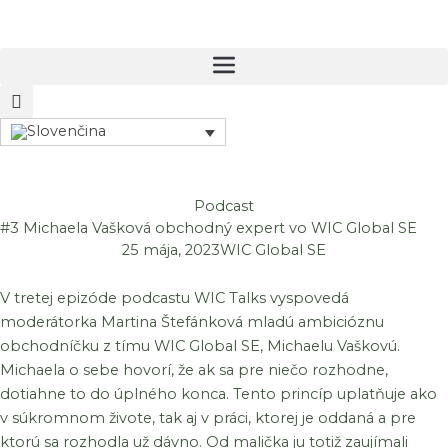
Preskočiť
na
obsah
Podcast
#3 Michaela Vašková obchodný expert vo WIC Global SE
25 mája, 2023
WIC Global SE
V tretej epizóde podcastu WIC Talks vyspovedá
moderátorka Martina Štefánková mladú ambicióznu
obchodníčku z tímu WIC Global SE, Michaelu Vaškovú.
Michaela o sebe hovorí, že ak sa pre niečo rozhodne,
dotiahne to do úplného konca. Tento princíp uplatňuje ako
v súkromnom živote, tak aj v práci, ktorej je oddaná a pre
ktorú sa rozhodla už dávno. Od malička ju totiž zaujímali