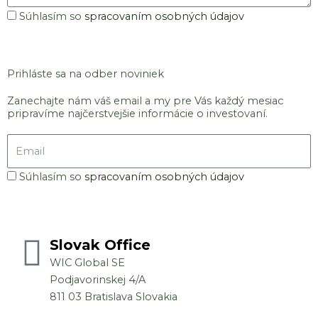
Súhlas
Súhlasím so
spracovaním osobných údajov
so
Odoslať
spracovaním
osobných
Prihláste sa na odber noviniek
údajov
Zanechajte nám váš email a my pre Vás každý mesiac
pripravíme najčerstvejšie informácie o investovaní.
Email
Súhlas
Súhlasím so
spracovaním osobných údajov
so
Odoslať
spracovaním
osobných
Slovak Office
údajov
WIC Global SE
Podjavorinskej 4/A
811 03 Bratislava Slovakia