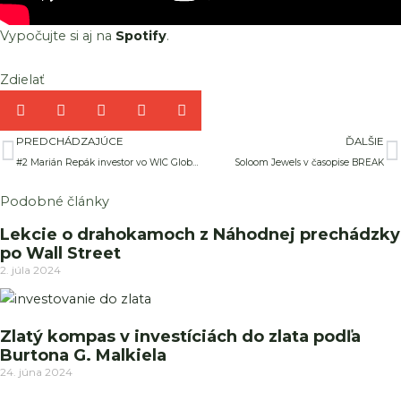
Vypočujte si aj na
Spotify
.
Zdielať
Prev
Ď
PREDCHÁDZAJÚCE
ĎALŠIE
#2 Marián Repák investor vo WIC Global SE
Soloom Jewels v časopise BREAK
Podobné články
Lekcie o drahokamoch z Náhodnej prechádzky
po Wall Street
2. júla 2024
Zlatý kompas v investíciách do zlata podľa
Burtona G. Malkiela
24. júna 2024