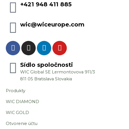
+421 948 411 885
wic@wiceurope.com
F
I
L
Y
a
n
i
o
c
s
n
u
e
Sídlo spoločnosti
t
k
t
b
a
e
u
WIC Global SE Lermontovova 911/3
o
g
d
b
811 05 Bratislava Slovakia
o
r
i
e
Produkty
k
a
n
m
WIC DIAMOND
WIC GOLD
Otvorenie účtu