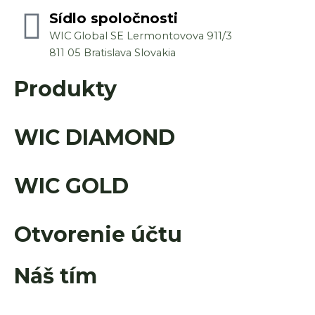
c
s
n
u
e
Sídlo spoločnosti
t
k
t
b
a
e
u
WIC Global SE Lermontovova 911/3
o
g
d
b
811 05 Bratislava Slovakia
o
r
i
e
Produkty
k
a
n
m
WIC DIAMOND
WIC GOLD
Otvorenie účtu
Náš tím