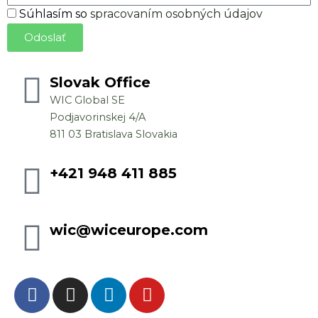
Súhlas
Súhlasím so
spracovaním osobných údajov
so
Odoslať
spracovaním
osobných
údajov
Slovak Office
WIC Global SE
Podjavorinskej 4/A
811 03 Bratislava Slovakia
+421 948 411 885
wic@wiceurope.com
F
I
L
Y
a
n
i
o