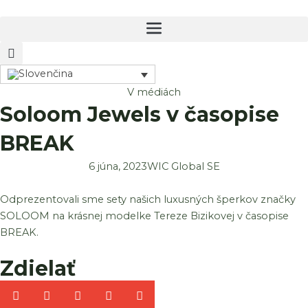
Preskočiť
na
obsah
V médiách
Soloom Jewels v časopise
BREAK
6 júna, 2023
WIC Global SE
Odprezentovali sme sety našich luxusných šperkov značky
SOLOOM na krásnej modelke Tereze Bizikovej v časopise
BREAK.
Zdielať