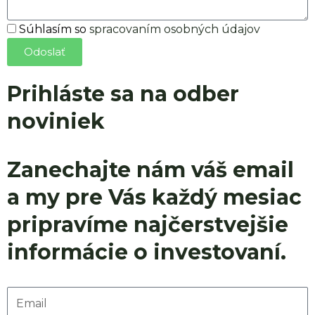
Súhlas
Súhlasím so
spracovaním osobných údajov
so
Odoslať
spracovaním
osobných
Prihláste sa na odber
údajov
noviniek
Zanechajte nám váš email
a my pre Vás každý mesiac
pripravíme najčerstvejšie
informácie o investovaní.
Email