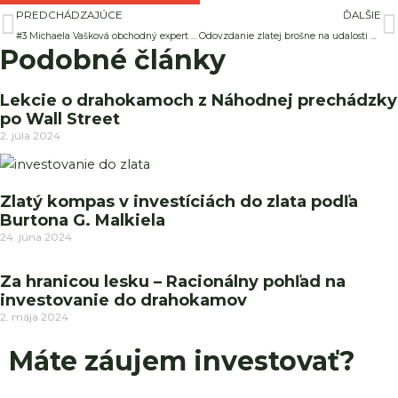
Prev
Ď
PREDCHÁDZAJÚCE
ĎALŠIE
#3 Michaela Vašková obchodný expert vo WIC Global SE
Odovzdanie zlatej brošne na udalosti Beckovské slnko
Podobné články
Lekcie o drahokamoch z Náhodnej prechádzky
po Wall Street
2. júla 2024
Zlatý kompas v investíciách do zlata podľa
Burtona G. Malkiela
24. júna 2024
Za hranicou lesku – Racionálny pohľad na
investovanie do drahokamov
2. mája 2024
Máte záujem investovať?