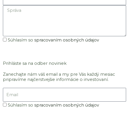
Správa
Súhlas
Súhlasím so
spracovaním osobných údajov
so
Odoslať
spracovaním
osobných
Prihláste sa na odber noviniek
údajov
Zanechajte nám váš email a my pre Vás každý mesiac
pripravíme najčerstvejšie informácie o investovaní.
Email
Súhlas
Súhlasím so
spracovaním osobných údajov
so
Odoslať
spracovaním
osobných