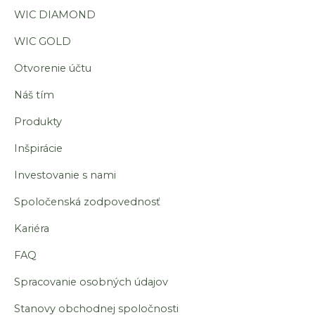
m
WIC DIAMOND
WIC GOLD
Otvorenie účtu
Náš tím
Produkty
Inšpirácie
Investovanie s nami
Spoločenská zodpovednosť
Kariéra
FAQ
Spracovanie osobných údajov
Stanovy obchodnej spoločnosti