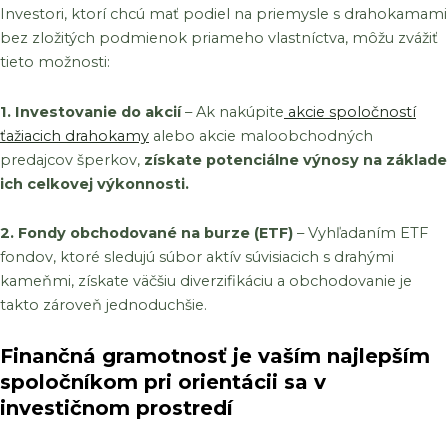
Investori, ktorí chcú mať podiel na priemysle s drahokamami
bez zložitých podmienok priameho vlastníctva, môžu zvážiť
tieto možnosti:
1. Investovanie do akcií
– Ak nakúpite
akcie spoločností
ťažiacich drahokamy
alebo akcie maloobchodných
predajcov šperkov,
získate potenciálne výnosy na základe
ich celkovej výkonnosti.
2. Fondy obchodované na burze (ETF)
– Vyhľadaním ETF
fondov, ktoré sledujú súbor aktív súvisiacich s drahými
kameňmi, získate väčšiu diverzifikáciu a obchodovanie je
takto zároveň jednoduchšie.
Finančná gramotnosť je vaším najlepším
spoločníkom pri orientácii sa v
investičnom prostredí