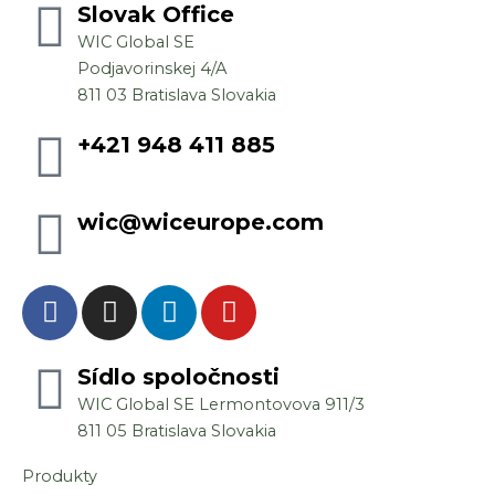
Slovak Office
údajov
WIC Global SE
Podjavorinskej 4/A
811 03 Bratislava Slovakia
+421 948 411 885
wic@wiceurope.com
F
I
L
Y
a
n
i
o
c
s
n
u
e
Sídlo spoločnosti
t
k
t
b
a
e
u
WIC Global SE Lermontovova 911/3
o
g
d
b
811 05 Bratislava Slovakia
o
r
i
e
Produkty
k
a
n