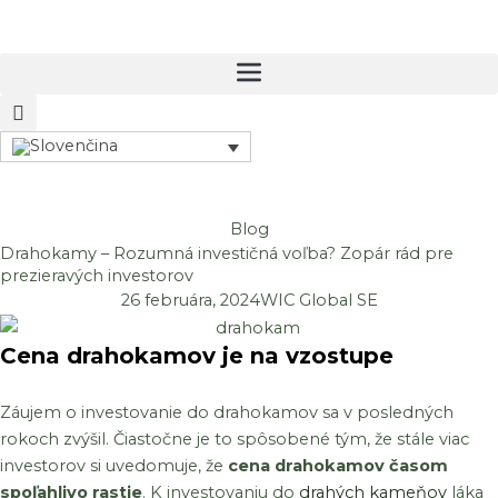
Preskočiť
na
obsah
Blog
Drahokamy – Rozumná investičná voľba? Zopár rád pre
prezieravých investorov
26 februára, 2024
WIC Global SE
Cena drahokamov je na vzostupe
Záujem o investovanie do drahokamov sa v posledných
rokoch zvýšil. Čiastočne je to spôsobené tým, že stále viac
investorov si uvedomuje, že
cena drahokamov časom
spoľahlivo rastie
. K investovaniu do
drahých kameňov
láka