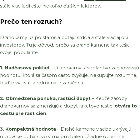
stále viac ľudí ešte niekoľko ďalších faktorov.
Prečo ten rozruch?
Drahokamy už po stáročia pútajú srdcia a stále viac aj oči
investorov. Tu je dôvod, prečo sa drahé kamene tak tešia
svojej popularite:
1. Nadčasový poklad
– Drahokamy si spoľahlivo zachovávajú
hodnotu, ktorá sa časom často zvyšuje. Nakupujte rozumne,
buďte vytrvalí a odmena je zaručená.
2. Obmedzená ponuka, rastúci dopyt
– Keďže zásoby
drahokamov sa zmenšujú a dopyt raketovo rastie,
otvára to
cestu pre rast cien
.
3. Kompaktná hodnota
– Drahé kamene v sebe ukrývajú
obrovské bohatstvo v malom balení. Žiadne objemné