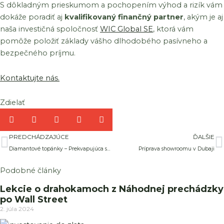
S dôkladným prieskumom a pochopením výhod a rizík vám
dokáže poradiť aj
kvalifikovaný finančný partner
, akým je aj
naša investičná spoločnosť
WIC Global SE
, ktorá vám
pomôže položiť základy vášho dlhodobého pasívneho a
bezpečného príjmu.
Kontaktujte nás.
Zdielať
Prev
Ď
PREDCHÁDZAJÚCE
ĎALŠIE
Diamantové topánky – Prekvapujúca spolupráca medzi spoločnosťami Nike a Tiffany
Príprava showroomu v Dubaji
Podobné články
Lekcie o drahokamoch z Náhodnej prechádzky
po Wall Street
2. júla 2024